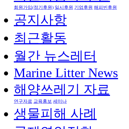
회원가입(정기후원)
일시후원
기업후원
해피빈후원
공지사항
최근활동
월간 뉴스레터
Marine Litter News
해양쓰레기 자료
연구자료
교육홍보
세미나
생물피해 사례