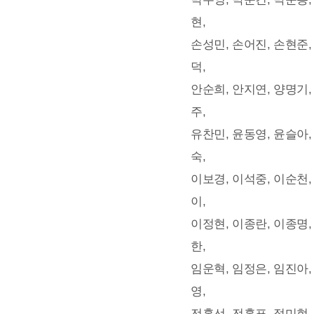
현,
손성민, 손어진, 손현준,
덕,
안순희, 안지연, 양명기,
주,
유찬민, 윤동영, 윤슬아,
숙,
이보경, 이석중, 이순천,
이,
이정현, 이종란, 이종명,
한,
임운혁, 임정은, 임진아,
영,
전홍선, 전홍표, 정미현,