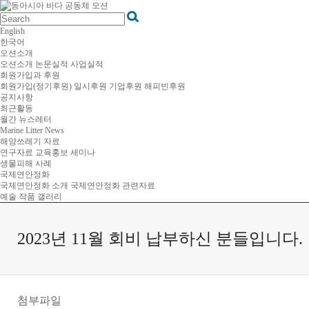
English
한국어
오션소개
오션소개
논문실적
사업실적
회원가입과 후원
회원가입(정기후원)
일시후원
기업후원
해피빈후원
공지사항
최근활동
월간 뉴스레터
Marine Litter News
해양쓰레기 자료
연구자료
교육홍보
세미나
생물피해 사례
국제연안정화
국제연안정화 소개
국제연안정화 관련자료
예술 작품 갤러리
2023년 11월 회비 납부하신 분들입니다.
첨부파일