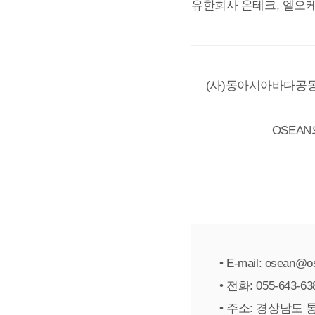
유한회사 온테크, 엘오케
(사)동아시아바다공동
OSEA
• E-mail: osean@o
• 전화: 055-643-638
• 주소: 경상남도 통