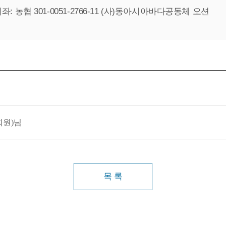
좌: 농협 301-0051-2766-11 (사)동아시아바다공동체 오션
회원)님
목 록