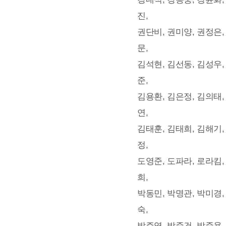
진,
권단비, 권미양, 권정은,
문,
김석현, 김선동, 김성우,
준,
김용환, 김은정, 김의태,
연,
김태훈, 김태희, 김해기,
정,
도영준, 도파라, 로라킴,
희,
박동민, 박명관, 박미경,
숙,
박주영, 박준건, 박준용,