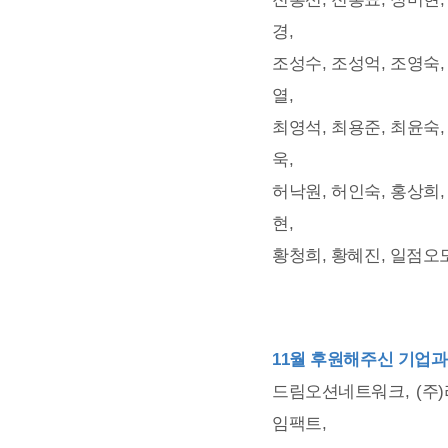
경,
조성수, 조성억, 조영숙,
열,
최영석, 최용준, 최윤숙,
욱,
허낙원, 허인숙, 홍상희,
현,
황청희, 황혜진, 일점오
11월 후원해주신 기업과
드림오션네트워크, (주)리
임팩트,