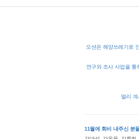
오션은 해양쓰레기로 인
연구와 조사 사업을 통
멀리 계
11월에 회비 내주신 분
강대석, 강동웅, 강륜화,