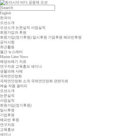
English
한국어
오션소개
오션소개
논문실적
사업실적
회원가입과 후원
회원가입(정기후원)
일시후원
기업후원
해피빈후원
공지사항
최근활동
월간 뉴스레터
Marine Litter News
해양쓰레기 자료
연구자료
교육홍보
세미나
생물피해 사례
국제연안정화
국제연안정화 소개
국제연안정화 관련자료
예술 작품 갤러리
오션소개
논문실적
사업실적
회원가입(정기후원)
일시후원
기업후원
해피빈 후원
연구자료
교육홍보
세미나