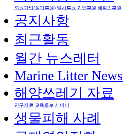
회원가입(정기후원)
일시후원
기업후원
해피빈후원
공지사항
최근활동
월간 뉴스레터
Marine Litter News
해양쓰레기 자료
연구자료
교육홍보
세미나
생물피해 사례