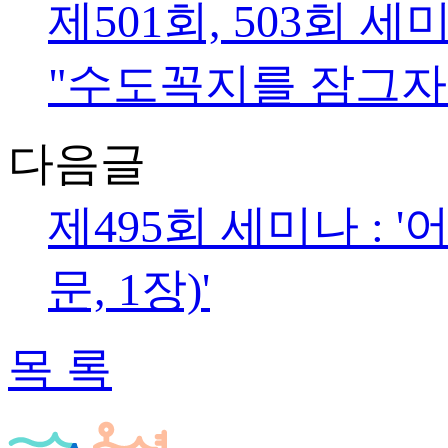
제501회, 503회 
"수도꼭지를 잠그자"
다음글
제495회 세미나 :
문, 1장)'
목 록