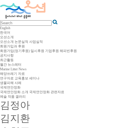
English
한국어
오션소개
오션소개
논문실적
사업실적
회원가입과 후원
회원가입(정기후원)
일시후원
기업후원
해피빈후원
공지사항
최근활동
월간 뉴스레터
Marine Litter News
해양쓰레기 자료
연구자료
교육홍보
세미나
생물피해 사례
국제연안정화
국제연안정화 소개
국제연안정화 관련자료
예술 작품 갤러리
김정아
김지환