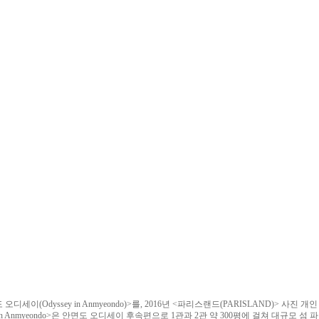
세이(Odyssey in Anmyeondo)>를, 2016년 <파리스랜드(PARISLAND)> 사진 개인
ssey in Anmyeondo>은 안면도 오디세이 후속편으로 1관과 2관 약 300평에 걸쳐 대규모 섬 파