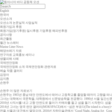
English
한국어
오션소개
오션소개
논문실적
사업실적
회원가입과 후원
회원가입(정기후원)
일시후원
기업후원
해피빈후원
공지사항
최근활동
월간 뉴스레터
Marine Litter News
해양쓰레기 자료
연구자료
교육홍보
세미나
생물피해 사례
국제연안정화
국제연안정화 소개
국제연안정화 관련자료
예술 작품 갤러리
김정아
김지환
손현주
손현주
더 많은 자료보기
손현주는 1965년 충남 태안 안면도에서 태어나 고등학교를 졸업할 때까지 고향을 떠나
그녀는 대학에서 국문학을, 대학원에서 신문방송학을 전공했다. 1990년 서울 일간신문
2010년 사직서를 내고 고향 안면도로 돌아가 카메라를 들고 섬을 돌기 시작한다. 섬을 
2014년 그녀는 영국 런던 갤러리(MOKSPACE)에서 <섬은 부표다(The island is a b
전을 서울과 대구에서 열었으며, 2016년 자하미술관에서 ‘Good Night, Analog Art_ Go