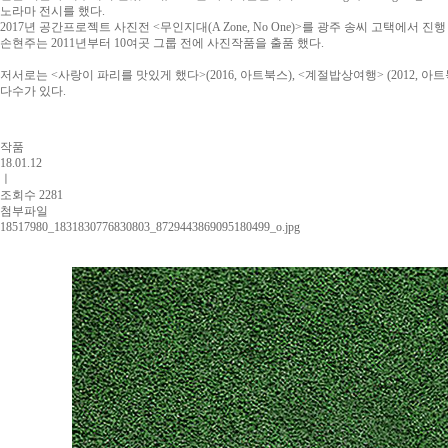
노라마 전시를 했다.
2017년 공간프로젝트 사진전 <무인지대(A Zone, No One)>를 광주 송씨 고택에서 
손현주는 2011년부터 10여곳 그룹 전에 사진작품을 출품 했다.
저서로는 <사랑이 파리를 맛있게 했다>(2016, 아트북스), <계절밥상여행> (2012, 아트북
다수가 있다.
작품
18.01.12
ㅣ
조회수 2281
첨부파일
18517980_1831830776830803_8729443869095180499_o.jpg