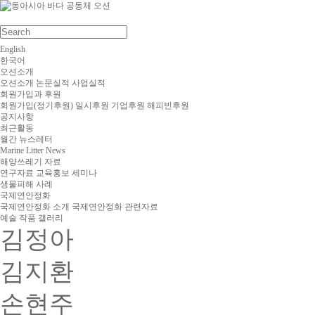
English
한국어
오션소개
오션소개
논문실적
사업실적
회원가입과 후원
회원가입(정기후원)
일시후원
기업후원
해피빈후원
공지사항
최근활동
월간 뉴스레터
Marine Litter News
해양쓰레기 자료
연구자료
교육홍보
세미나
생물피해 사례
국제연안정화
국제연안정화 소개
국제연안정화 관련자료
예술 작품 갤러리
김정아
김지환
손현주