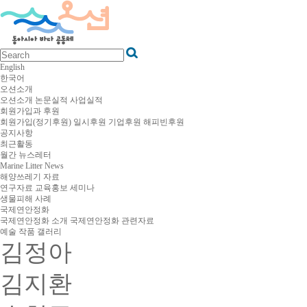
English
한국어
오션소개
오션소개
논문실적
사업실적
회원가입과 후원
회원가입(정기후원)
일시후원
기업후원
해피빈후원
공지사항
최근활동
월간 뉴스레터
Marine Litter News
해양쓰레기 자료
연구자료
교육홍보
세미나
생물피해 사례
국제연안정화
국제연안정화 소개
국제연안정화 관련자료
예술 작품 갤러리
김정아
김지환